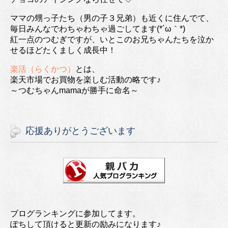
ママの甥っ子たち（男の子３兄弟）も近くに住んでて、
毎日みんなでわちゃわちゃ過ごしてます(*´ω｀*)
紅一点のつむぎですが、いとこのお兄ちゃんたちを泣か
せるほどたくましく成長中！
楽活（らくかつ）
とは、
楽天市場でお買物を楽しむ活動の略です♪
～つむちゃんmamaが勝手に命名～
応援ありがとうございます
ブログランキングに参加してます。
ぽちして頂けると更新の励みになります♪