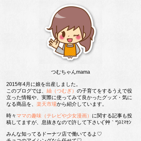
つむちゃんmama
2015年4月に娘を出産しました。
このブログでは、
紬（つむぎ）
の子育てをするうえで役
立った情報や、実際に使ってみて良かったグッズ・気に
なる商品を、
楽天市場
から紹介しています。
時々
ママの趣味（テレビや少女漫画）
に関する記事も投
稿してますが、息抜きなので許して下さい(´艸｀*)ｽﾐﾏｾﾝ
みんな知ってるドーナツ店で働いてるよ♡
チョコのアイシングなら任せて♡