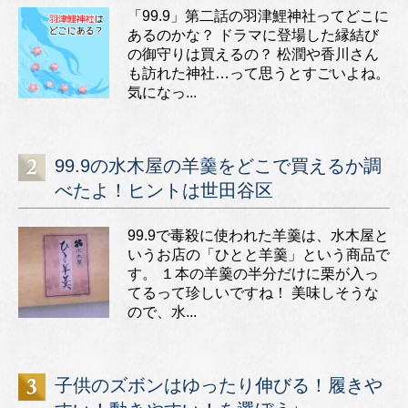
「99.9」第二話の羽津鯉神社ってどこに
あるのかな？ ドラマに登場した縁結び
の御守りは買えるの？ 松潤や香川さん
も訪れた神社…って思うとすごいよね。
気になっ...
99.9の水木屋の羊羹をどこで買えるか調
べたよ！ヒントは世田谷区
99.9で毒殺に使われた羊羹は、水木屋と
いうお店の「ひとと羊羹」という商品で
す。 １本の羊羹の半分だけに栗が入っ
てるって珍しいですね！ 美味しそうな
ので、水...
子供のズボンはゆったり伸びる！履きや