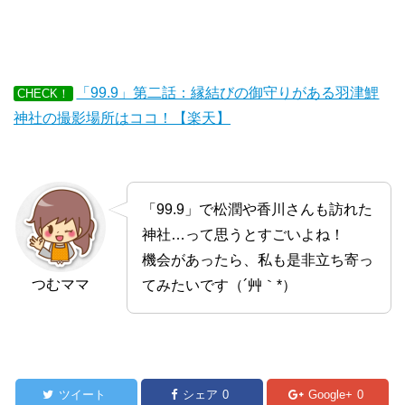
「99.9」第二話：縁結びの御守りがある羽津鯉
CHECK！
神社の撮影場所はココ！【楽天】
「99.9」で松潤や香川さんも訪れた
神社…って思うとすごいよね！
機会があったら、私も是非立ち寄っ
つむママ
てみたいです（´艸｀*）
ツイート
シェア
0
Google+
0