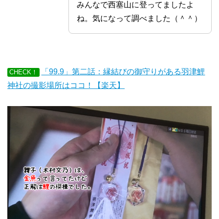
みんなで西塞山に登ってましたよ
ね。気になって調べました（＾＾）
「99.9」第二話：縁結びの御守りがある羽津鯉
CHECK！
神社の撮影場所はココ！【楽天】