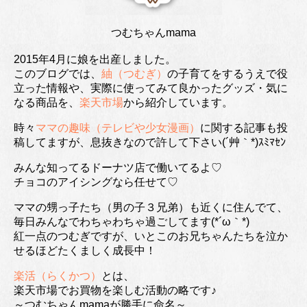
つむちゃんmama
2015年4月に娘を出産しました。
このブログでは、
紬（つむぎ）
の子育てをするうえで役
立った情報や、実際に使ってみて良かったグッズ・気に
なる商品を、
楽天市場
から紹介しています。
時々
ママの趣味（テレビや少女漫画）
に関する記事も投
稿してますが、息抜きなので許して下さい(´艸｀*)ｽﾐﾏｾﾝ
みんな知ってるドーナツ店で働いてるよ♡
チョコのアイシングなら任せて♡
ママの甥っ子たち（男の子３兄弟）も近くに住んでて、
毎日みんなでわちゃわちゃ過ごしてます(*´ω｀*)
紅一点のつむぎですが、いとこのお兄ちゃんたちを泣か
せるほどたくましく成長中！
楽活（らくかつ）
とは、
楽天市場でお買物を楽しむ活動の略です♪
～つむちゃんmamaが勝手に命名～