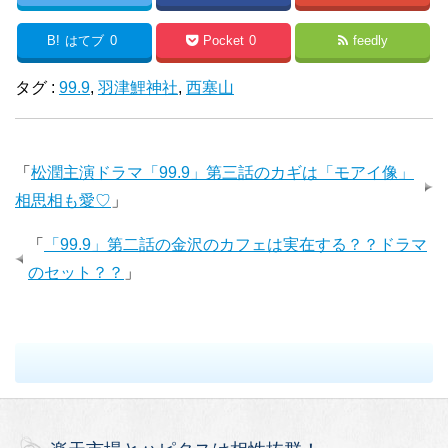
B!
はてブ
0
Pocket
0
feedly
タグ :
99.9
,
羽津鯉神社
,
西塞山
「
松潤主演ドラマ「99.9」第三話のカギは「モアイ像」
相思相も愛♡
」
「
「99.9」第二話の金沢のカフェは実在する？？ドラマ
のセット？？
」