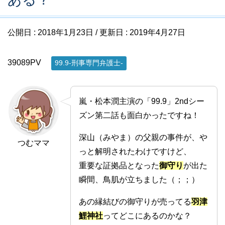
公開日 :
2018年1月23日
/ 更新日 :
2019年4月27日
39089PV
99.9-刑事専門弁護士-
嵐・松本潤主演の「99.9」2ndシー
ズン第二話も面白かったですね！
深山（みやま）の父親の事件が、や
つむママ
っと解明されたわけですけど、
重要な証拠品となった
御守り
が出た
瞬間、鳥肌が立ちました（；；）
あの縁結びの御守りが売ってる
羽津
鯉神社
ってどこにあるのかな？