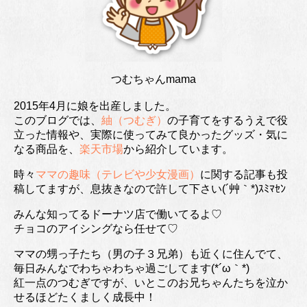
つむちゃんmama
2015年4月に娘を出産しました。
このブログでは、
紬（つむぎ）
の子育てをするうえで役
立った情報や、実際に使ってみて良かったグッズ・気に
なる商品を、
楽天市場
から紹介しています。
時々
ママの趣味（テレビや少女漫画）
に関する記事も投
稿してますが、息抜きなので許して下さい(´艸｀*)ｽﾐﾏｾﾝ
みんな知ってるドーナツ店で働いてるよ♡
チョコのアイシングなら任せて♡
ママの甥っ子たち（男の子３兄弟）も近くに住んでて、
毎日みんなでわちゃわちゃ過ごしてます(*´ω｀*)
紅一点のつむぎですが、いとこのお兄ちゃんたちを泣か
せるほどたくましく成長中！