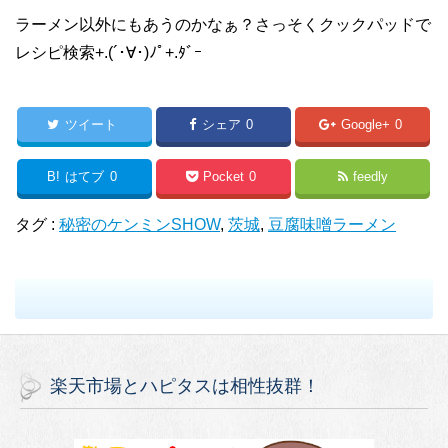
ラーメン以外にもあうのかなぁ？さっそくクックパッドで
レシピ検索+.(´･∀･)ﾉﾟ+.ﾀﾞｰ
ツイート
シェア
0
Google+
0
B!
はてブ
0
Pocket
0
feedly
タグ :
秘密のケンミンSHOW
,
茨城
,
豆腐味噌ラーメン
楽天市場とハピタスは相性抜群！