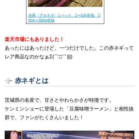
赤葱〈アカネギ〉1パック、2〜5本前後、2
00g〜300g前後
楽天市場にもありました！
あったにはあったけど、一つだけでした。この赤ネギって
レア商品なのかなぁΣ(￣□￣|||)
赤ネギとは
茨城県の名産で、甘さとやわらかさが特徴です。
ケンミンショーに登場した「豆腐味噌ラーメン」と相性抜
群で、ファンがたくさんいました！