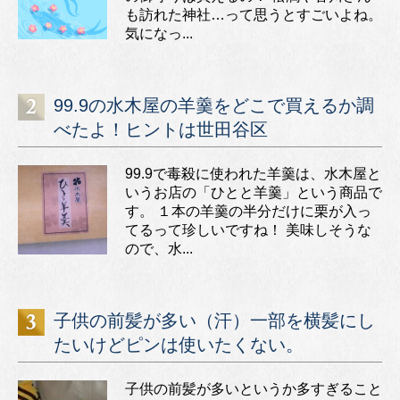
も訪れた神社…って思うとすごいよね。
気になっ...
99.9の水木屋の羊羹をどこで買えるか調
べたよ！ヒントは世田谷区
99.9で毒殺に使われた羊羹は、水木屋と
いうお店の「ひとと羊羹」という商品で
す。 １本の羊羹の半分だけに栗が入っ
てるって珍しいですね！ 美味しそうな
ので、水...
子供の前髪が多い（汗）一部を横髪にし
たいけどピンは使いたくない。
子供の前髪が多いというか多すぎること