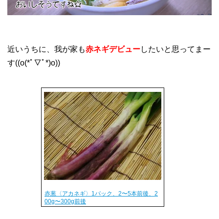
近いうちに、我が家も
赤ネギデビュー
したいと思ってまー
す((o(*ﾟ▽ﾟ*)o))
赤葱〈アカネギ〉1パック、2〜5本前後、2
00g〜300g前後