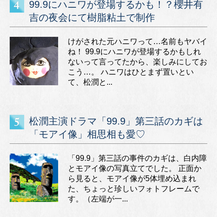
99.9にハニワが登場するかも！？櫻井有
吉の夜会にて樹脂粘土で制作
けがされた元ハニワって…名前もヤバイ
ね！ 99.9にハニワが登場するかもしれ
ないって言ってたから、楽しみにしてお
こう…。 ハニワはひとまず置いとい
て、松潤と...
松潤主演ドラマ「99.9」第三話のカギは
「モアイ像」相思相も愛♡
「99.9」第三話の事件のカギは、白内障
とモアイ像の写真立てでした。 正面か
ら見ると、モアイ像が5体埋め込まれ
た、ちょっと珍しいフォトフレームで
す。（左端が一...