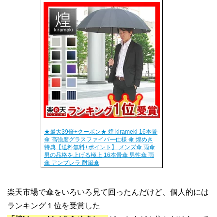
★最大39倍+クーポン★ 煌 kirameki 16本骨
傘 高強度グラスファイバー仕様 傘 煌めき
特典【送料無料+ポイント】 メンズ傘 雨傘
男の品格を上げる極上 16本骨傘 男性傘 雨
傘 アンブレラ 耐風傘
楽天市場で傘をいろいろ見て回ったんだけど、個人的には
ランキング１位を受賞した