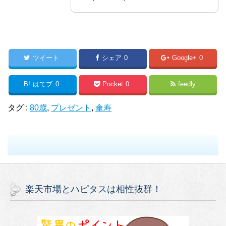
ツイート
シェア
0
Google+
0
B!
はてブ
0
Pocket
0
feedly
タグ :
80歳
,
プレゼント
,
傘寿
楽天市場とハピタスは相性抜群！