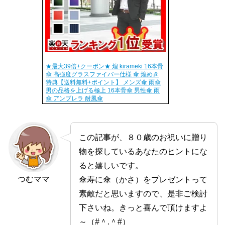
★最大39倍+クーポン★ 煌 kirameki 16本骨
傘 高強度グラスファイバー仕様 傘 煌めき
特典【送料無料+ポイント】 メンズ傘 雨傘
男の品格を上げる極上 16本骨傘 男性傘 雨
傘 アンブレラ 耐風傘
この記事が、８０歳のお祝いに贈り
物を探しているあなたのヒントにな
ると嬉しいです。
つむママ
傘寿に傘（かさ）をプレゼントって
素敵だと思いますので、是非ご検討
下さいね。きっと喜んで頂けますよ
～（#＾.＾#）