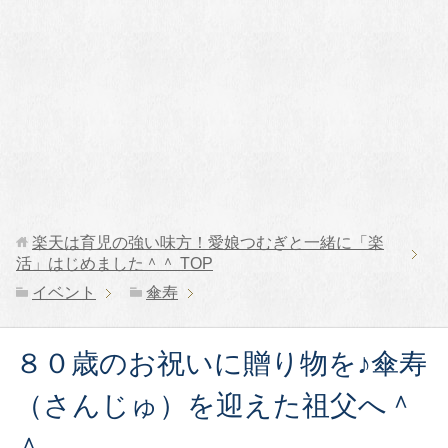
楽天は育児の強い味方！愛娘つむぎと一緒に「楽
活」はじめました＾＾
TOP
イベント
傘寿
８０歳のお祝いに贈り物を♪傘寿
（さんじゅ）を迎えた祖父へ＾
＾