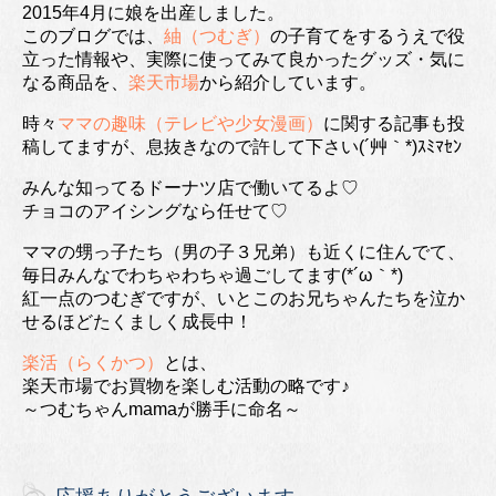
2015年4月に娘を出産しました。
このブログでは、
紬（つむぎ）
の子育てをするうえで役
立った情報や、実際に使ってみて良かったグッズ・気に
なる商品を、
楽天市場
から紹介しています。
時々
ママの趣味（テレビや少女漫画）
に関する記事も投
稿してますが、息抜きなので許して下さい(´艸｀*)ｽﾐﾏｾﾝ
みんな知ってるドーナツ店で働いてるよ♡
チョコのアイシングなら任せて♡
ママの甥っ子たち（男の子３兄弟）も近くに住んでて、
毎日みんなでわちゃわちゃ過ごしてます(*´ω｀*)
紅一点のつむぎですが、いとこのお兄ちゃんたちを泣か
せるほどたくましく成長中！
楽活（らくかつ）
とは、
楽天市場でお買物を楽しむ活動の略です♪
～つむちゃんmamaが勝手に命名～