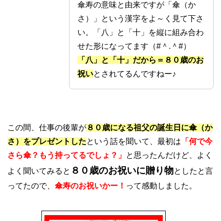
傘寿の意味と由来ですが「傘（か
さ）」という漢字をよ～く見て下さ
い。「八」と「十」を縦に組み合わ
せた形になってます（#＾.＾#）
「八」と「十」だから＝８０歳のお
祝い
とされてるんですねー♪
この間、仕事の後輩が
８０歳になる祖父の誕生日に傘（か
さ）をプレゼントした
という話を聞いて、最初は
「何で今
さら傘？もう持ってるでしょ？」
と思ったんだけど、よく
８０歳のお祝いに贈り物
よく聞いてみると
としたと言
ってたので、
傘寿のお祝いかー！
って感動しました。