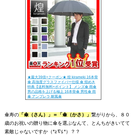
★最大39倍+クーポン★ 煌 kirameki 16本骨
傘 高強度グラスファイバー仕様 傘 煌めき
特典【送料無料+ポイント】 メンズ傘 雨傘
男の品格を上げる極上 16本骨傘 男性傘 雨
傘 アンブレラ 耐風傘
傘寿の
「傘（さん）」＝「傘（かさ）」
繋がりから、８０
歳のお祝いの贈り物に傘を選ぶなんて、とんちがきいてて
素敵じゃないですか（*≧∇≦*）？？