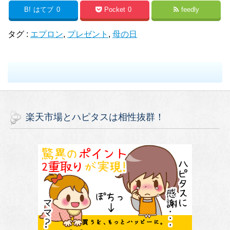
B!
はてブ
0
Pocket
0
feedly
タグ :
エプロン
,
プレゼント
,
母の日
楽天市場とハピタスは相性抜群！