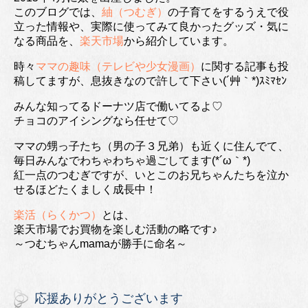
このブログでは、
紬（つむぎ）
の子育てをするうえで役
立った情報や、実際に使ってみて良かったグッズ・気に
なる商品を、
楽天市場
から紹介しています。
時々
ママの趣味（テレビや少女漫画）
に関する記事も投
稿してますが、息抜きなので許して下さい(´艸｀*)ｽﾐﾏｾﾝ
みんな知ってるドーナツ店で働いてるよ♡
チョコのアイシングなら任せて♡
ママの甥っ子たち（男の子３兄弟）も近くに住んでて、
毎日みんなでわちゃわちゃ過ごしてます(*´ω｀*)
紅一点のつむぎですが、いとこのお兄ちゃんたちを泣か
せるほどたくましく成長中！
楽活（らくかつ）
とは、
楽天市場でお買物を楽しむ活動の略です♪
～つむちゃんmamaが勝手に命名～
応援ありがとうございます