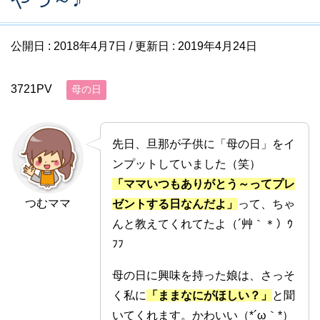
公開日 :
2018年4月7日
/ 更新日 :
2019年4月24日
3721PV
母の日
先日、旦那が子供に「母の日」をイ
ンプットしていました（笑）
「ママいつもありがとう～ってプレ
つむママ
ゼントする日なんだよ」
って、ちゃ
んと教えてくれてたよ（´艸｀＊）ｳ
ﾌﾌ
母の日に興味を持った娘は、さっそ
く私に
「ままなにがほしい？」
と聞
いてくれます。かわいい（*´ω｀*）