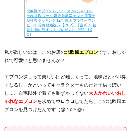
北欧風 エプロン レディース かわいい おし
ゃれ 北欧 ワーク 麻 料理教室 カフェ 保育士
幼稚園 クッキング ねこ 猫 犬 フラワー ワン
ピース 花柄 結婚祝い 【RCP】 【楽ギフ_包
装】 母の日 ギフト プレゼント 【倍】【K
C】
私が欲しいのは、このお店の
北欧風エプロン
です。おしゃ
れで可愛いと思いませんか？
エプロン探しって楽しいけど難しくって、地味だとババ臭
くなるし、かといってキャラクターものだと子供っぽい
し…。自宅以外で着ても恥ずかしくない
大人かわいいおし
ゃれなエプロン
を求めてウロウロしてたら、この北欧風エ
プロンを見つけたんです（@＾o＾@）