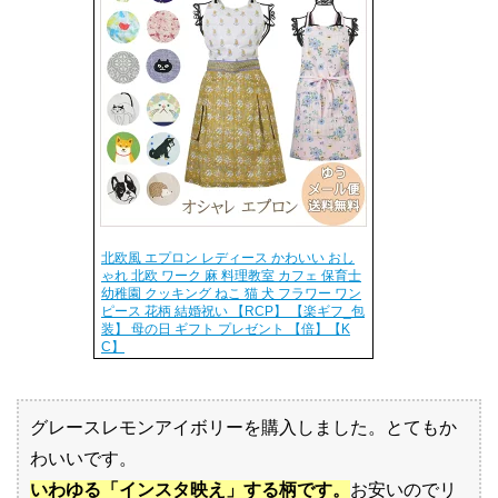
北欧風 エプロン レディース かわいい おし
ゃれ 北欧 ワーク 麻 料理教室 カフェ 保育士
幼稚園 クッキング ねこ 猫 犬 フラワー ワン
ピース 花柄 結婚祝い 【RCP】 【楽ギフ_包
装】 母の日 ギフト プレゼント 【倍】【K
C】
グレースレモンアイボリーを購入しました。とてもか
わいいです。
いわゆる「インスタ映え」する柄です。
お安いのでリ