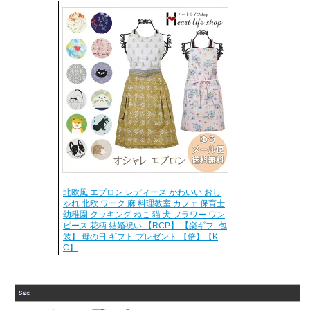
北欧風 エプロン レディース かわいい おし
ゃれ 北欧 ワーク 麻 料理教室 カフェ 保育士
幼稚園 クッキング ねこ 猫 犬 フラワー ワン
ピース 花柄 結婚祝い 【RCP】 【楽ギフ_包
装】 母の日 ギフト プレゼント 【倍】【K
C】