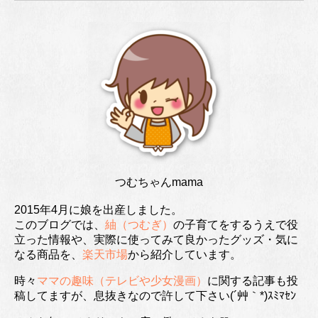
つむちゃんmama
2015年4月に娘を出産しました。
このブログでは、
紬（つむぎ）
の子育てをするうえで役
立った情報や、実際に使ってみて良かったグッズ・気に
なる商品を、
楽天市場
から紹介しています。
時々
ママの趣味（テレビや少女漫画）
に関する記事も投
稿してますが、息抜きなので許して下さい(´艸｀*)ｽﾐﾏｾﾝ