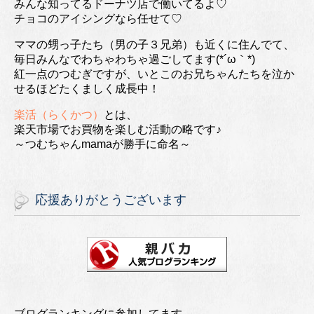
みんな知ってるドーナツ店で働いてるよ♡
チョコのアイシングなら任せて♡
ママの甥っ子たち（男の子３兄弟）も近くに住んでて、
毎日みんなでわちゃわちゃ過ごしてます(*´ω｀*)
紅一点のつむぎですが、いとこのお兄ちゃんたちを泣か
せるほどたくましく成長中！
楽活（らくかつ）
とは、
楽天市場でお買物を楽しむ活動の略です♪
～つむちゃんmamaが勝手に命名～
応援ありがとうございます
ブログランキングに参加してます。