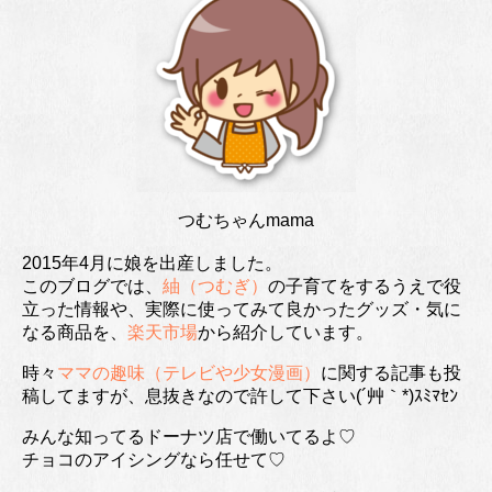
つむちゃんmama
2015年4月に娘を出産しました。
このブログでは、
紬（つむぎ）
の子育てをするうえで役
立った情報や、実際に使ってみて良かったグッズ・気に
なる商品を、
楽天市場
から紹介しています。
時々
ママの趣味（テレビや少女漫画）
に関する記事も投
稿してますが、息抜きなので許して下さい(´艸｀*)ｽﾐﾏｾﾝ
みんな知ってるドーナツ店で働いてるよ♡
チョコのアイシングなら任せて♡