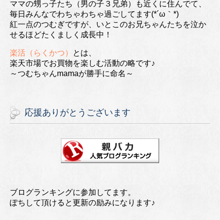
ママの甥っ子たち（男の子３兄弟）も近くに住んでて、
毎日みんなでわちゃわちゃ過ごしてます(*´ω｀*)
紅一点のつむぎですが、いとこのお兄ちゃんたちを泣か
せるほどたくましく成長中！
楽活（らくかつ）
とは、
楽天市場でお買物を楽しむ活動の略です♪
～つむちゃんmamaが勝手に命名～
応援ありがとうございます
ブログランキングに参加してます。
ぽちして頂けると更新の励みになります♪