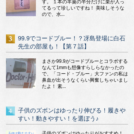
す。 １本の羊羹の半分だけに栗が入っ
てるって珍しいですね！ 美味しそうな
ので、水...
99.9でコードブルー！？冴島登場に白石
先生の部屋も！【第７話】
まさか99.9がコードブルーとコラボする
なんて1mmも想像すらしらなかったの
で、「コード・ブルー」大ファンの私は
鼻血が出そうなくらい興奮しちゃいまし
たよ！ 素...
子供のズボンはゆったり伸びる！履きや
すい！動きやすい！を選ぼう♪
子供のズボンはゆったりがおすすめ！