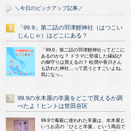
＼今日のピックアップ記事／
「99.9」第二話の羽津鯉神社（はつこい
じんじゃ）はどこにある？
「99.9」第二話の羽津鯉神社ってどこに
あるのかな？ ドラマに登場した縁結び
の御守りは買えるの？ 松潤や香川さん
も訪れた神社…って思うとすごいよね。
気になっ...
99.9の水木屋の羊羹をどこで買えるか調
べたよ！ヒントは世田谷区
99.9で毒殺に使われた羊羹は、水木屋と
いうお店の「ひとと羊羹」という商品で