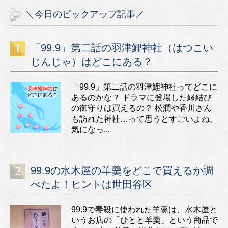
＼今日のピックアップ記事／
「99.9」第二話の羽津鯉神社（はつこい
じんじゃ）はどこにある？
「99.9」第二話の羽津鯉神社ってどこに
あるのかな？ ドラマに登場した縁結び
の御守りは買えるの？ 松潤や香川さん
も訪れた神社…って思うとすごいよね。
気になっ...
99.9の水木屋の羊羹をどこで買えるか調
べたよ！ヒントは世田谷区
99.9で毒殺に使われた羊羹は、水木屋と
いうお店の「ひとと羊羹」という商品で