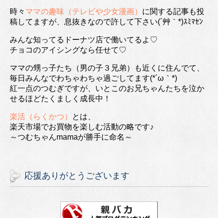
時々
ママの趣味（テレビや少女漫画）
に関する記事も投
稿してますが、息抜きなので許して下さい(´艸｀*)ｽﾐﾏｾﾝ
みんな知ってるドーナツ店で働いてるよ♡
チョコのアイシングなら任せて♡
ママの甥っ子たち（男の子３兄弟）も近くに住んでて、
毎日みんなでわちゃわちゃ過ごしてます(*´ω｀*)
紅一点のつむぎですが、いとこのお兄ちゃんたちを泣か
せるほどたくましく成長中！
楽活（らくかつ）
とは、
楽天市場でお買物を楽しむ活動の略です♪
～つむちゃんmamaが勝手に命名～
応援ありがとうございます