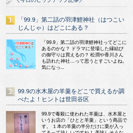
＼今日のピックアップ記事／
「99.9」第二話の羽津鯉神社（はつこい
じんじゃ）はどこにある？
「99.9」第二話の羽津鯉神社ってどこに
あるのかな？ ドラマに登場した縁結び
の御守りは買えるの？ 松潤や香川さん
も訪れた神社…って思うとすごいよね。
気になっ...
99.9の水木屋の羊羹をどこで買えるか調
べたよ！ヒントは世田谷区
99.9で毒殺に使われた羊羹は、水木屋と
いうお店の「ひとと羊羹」という商品で
す。 １本の羊羹の半分だけに栗が入っ
てるって珍しいですね！ 美味しそうな