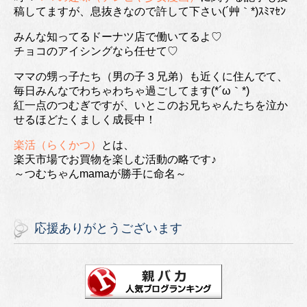
稿してますが、息抜きなので許して下さい(´艸｀*)ｽﾐﾏｾﾝ
みんな知ってるドーナツ店で働いてるよ♡
チョコのアイシングなら任せて♡
ママの甥っ子たち（男の子３兄弟）も近くに住んでて、
毎日みんなでわちゃわちゃ過ごしてます(*´ω｀*)
紅一点のつむぎですが、いとこのお兄ちゃんたちを泣か
せるほどたくましく成長中！
楽活（らくかつ）
とは、
楽天市場でお買物を楽しむ活動の略です♪
～つむちゃんmamaが勝手に命名～
応援ありがとうございます