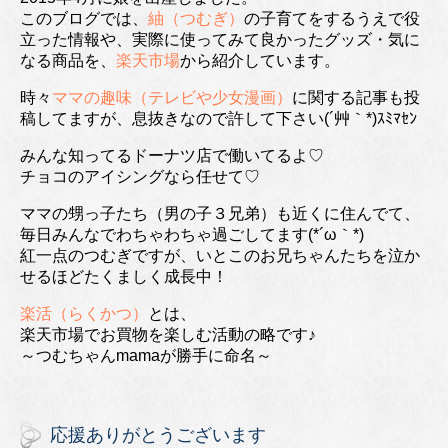
このブログでは、
紬（つむぎ）
の子育てをするうえで役
立った情報や、実際に使ってみて良かったグッズ・気に
なる商品を、
楽天市場
から紹介しています。
時々
ママの趣味（テレビや少女漫画）
に関する記事も投
稿してますが、息抜きなので許して下さい(´艸｀*)ｽﾐﾏｾﾝ
みんな知ってるドーナツ店で働いてるよ♡
チョコのアイシングなら任せて♡
ママの甥っ子たち（男の子３兄弟）も近くに住んでて、
毎日みんなでわちゃわちゃ過ごしてます(*´ω｀*)
紅一点のつむぎですが、いとこのお兄ちゃんたちを泣か
せるほどたくましく成長中！
楽活（らくかつ）
とは、
楽天市場でお買物を楽しむ活動の略です♪
～つむちゃんmamaが勝手に命名～
応援ありがとうございます