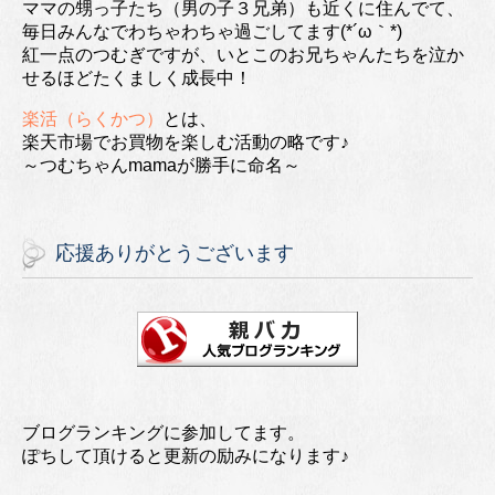
ママの甥っ子たち（男の子３兄弟）も近くに住んでて、
毎日みんなでわちゃわちゃ過ごしてます(*´ω｀*)
紅一点のつむぎですが、いとこのお兄ちゃんたちを泣か
せるほどたくましく成長中！
楽活（らくかつ）
とは、
楽天市場でお買物を楽しむ活動の略です♪
～つむちゃんmamaが勝手に命名～
応援ありがとうございます
ブログランキングに参加してます。
ぽちして頂けると更新の励みになります♪