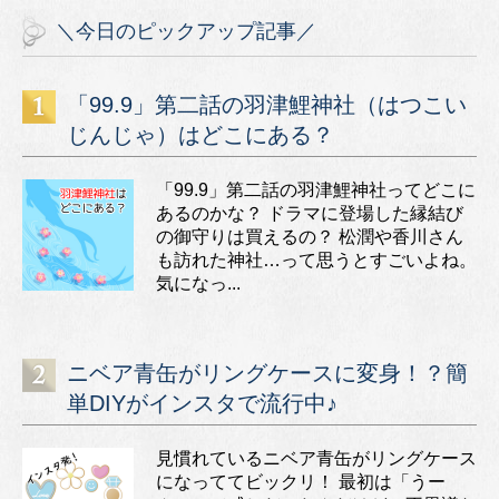
＼今日のピックアップ記事／
「99.9」第二話の羽津鯉神社（はつこい
じんじゃ）はどこにある？
「99.9」第二話の羽津鯉神社ってどこに
あるのかな？ ドラマに登場した縁結び
の御守りは買えるの？ 松潤や香川さん
も訪れた神社…って思うとすごいよね。
気になっ...
ニベア青缶がリングケースに変身！？簡
単DIYがインスタで流行中♪
見慣れているニベア青缶がリングケース
になっててビックリ！ 最初は「うー