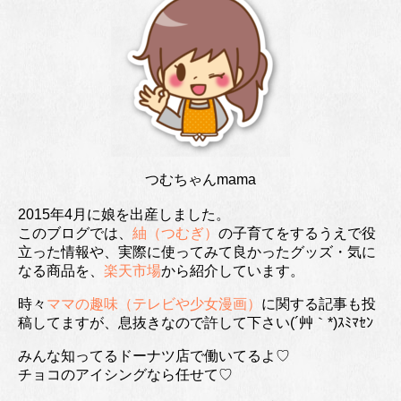
つむちゃんmama
2015年4月に娘を出産しました。
このブログでは、
紬（つむぎ）
の子育てをするうえで役
立った情報や、実際に使ってみて良かったグッズ・気に
なる商品を、
楽天市場
から紹介しています。
時々
ママの趣味（テレビや少女漫画）
に関する記事も投
稿してますが、息抜きなので許して下さい(´艸｀*)ｽﾐﾏｾﾝ
みんな知ってるドーナツ店で働いてるよ♡
チョコのアイシングなら任せて♡