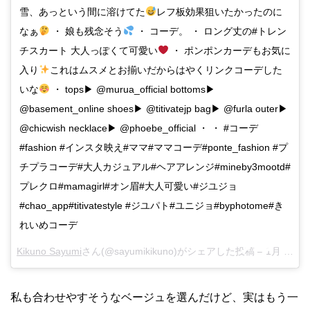
雪、あっという間に溶けてた
レフ板効果狙いたかったのに
なぁ
・ 娘も残念そう
・ コーデ。 ・ ロング丈の#トレン
チスカート 大人っぽくて可愛い
・ ポンポンカーデもお気に
入り
これはムスメとお揃いだからはやくリンクコーデした
いな
・ tops▶︎ @murua_official bottoms▶︎
@basement_online shoes▶︎ @titivatejp bag▶︎ @furla outer▶︎
@chicwish necklace▶︎ @phoebe_official ・ ・ #コーデ
#fashion #インスタ映え#ママ#ママコーデ#ponte_fashion #プ
チプラコーデ#大人カジュアル#ヘアアレンジ#mineby3mootd#
プレクロ#mamagirl#オン眉#大人可愛い#ジユジョ
#chao_app#titivatestyle #ジユパト#ユニジョ#byphotome#き
れいめコーデ
Kikuno Sayumi
さん(@sayumikikuno)がシェアした投稿 –
1月 23, 2018 at 1:32午前 PST
私も合わせやすそうなベージュを選んだけど、実はもう一