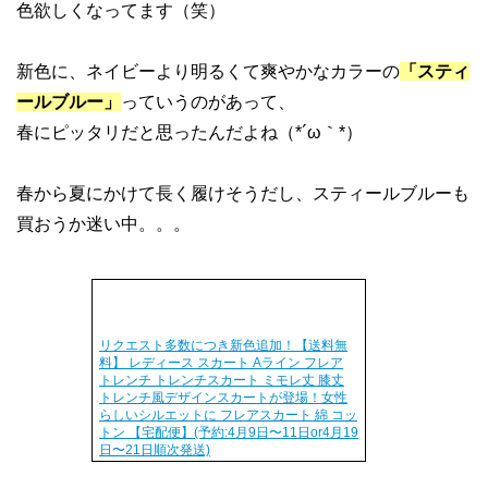
色欲しくなってます（笑）
新色に、ネイビーより明るくて爽やかなカラーの
「スティ
ールブルー」
っていうのがあって、
春にピッタリだと思ったんだよね（*´ω｀*）
春から夏にかけて長く履けそうだし、スティールブルーも
買おうか迷い中。。。
リクエスト多数につき新色追加！【送料無
料】 レディース スカート Aライン フレア
トレンチ トレンチスカート ミモレ丈 膝丈
トレンチ風デザインスカートが登場！女性
らしいシルエットに フレアスカート 綿 コッ
トン 【宅配便】(予約:4月9日〜11日or4月19
日〜21日順次発送)