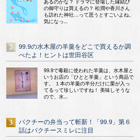
あるのかな？ ドラマに登場した縁結び
の御守りは買えるの？ 松潤や香川さん
も訪れた神社…って思うとすごいよね。
気になっ...
99.9の水木屋の羊羹をどこで買えるか調
べたよ！ヒントは世田谷区
99.9で毒殺に使われた羊羹は、水木屋と
いうお店の「ひとと羊羹」という商品で
す。 １本の羊羹の半分だけに栗が入っ
てるって珍しいですね！ 美味しそうな
ので、水...
パクチーの弁当って斬新！「99.9」第６
話はパクチースミレに注目