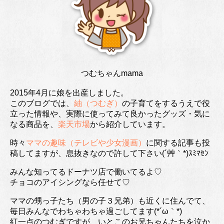
つむちゃんmama
2015年4月に娘を出産しました。
このブログでは、
紬（つむぎ）
の子育てをするうえで役
立った情報や、実際に使ってみて良かったグッズ・気に
なる商品を、
楽天市場
から紹介しています。
時々
ママの趣味（テレビや少女漫画）
に関する記事も投
稿してますが、息抜きなので許して下さい(´艸｀*)ｽﾐﾏｾﾝ
みんな知ってるドーナツ店で働いてるよ♡
チョコのアイシングなら任せて♡
ママの甥っ子たち（男の子３兄弟）も近くに住んでて、
毎日みんなでわちゃわちゃ過ごしてます(*´ω｀*)
紅一点のつむぎですが、いとこのお兄ちゃんたちを泣か