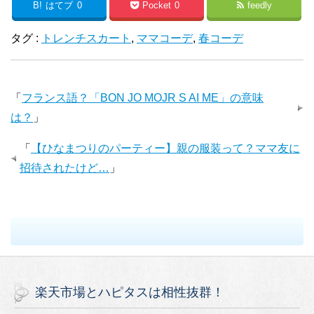
B!
はてブ
0
Pocket
0
feedly
タグ :
トレンチスカート
,
ママコーデ
,
春コーデ
「
フランス語？「BON JO MOJR S AI ME」の意味
は？
」
「
【ひなまつりのパーティー】親の服装って？ママ友に
招待されたけど…
」
楽天市場とハピタスは相性抜群！