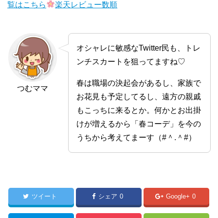
覧はこちら
楽天レビュー数順
オシャレに敏感なTwitter民も、トレ
ンチスカートを狙ってますね♡
春は職場の決起会があるし、家族で
つむママ
お花見も予定してるし、遠方の親戚
もこっちに来るとか。何かとお出掛
けが増えるから「春コーデ」を今の
うちから考えてまーす（#＾.＾#）
ツイート
シェア
0
Google+
0