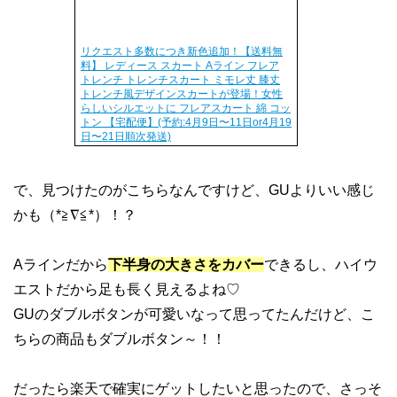
リクエスト多数につき新色追加！【送料無
料】 レディース スカート Aライン フレア
トレンチ トレンチスカート ミモレ丈 膝丈
トレンチ風デザインスカートが登場！女性
らしいシルエットに フレアスカート 綿 コッ
トン 【宅配便】(予約:4月9日〜11日or4月19
日〜21日順次発送)
で、見つけたのがこちらなんですけど、GUよりいい感じ
かも（*≧∇≦*）！？
Aラインだから
下半身の大きさをカバー
できるし、ハイウ
エストだから足も長く見えるよね♡
GUのダブルボタンが可愛いなって思ってたんだけど、こ
ちらの商品もダブルボタン～！！
だったら楽天で確実にゲットしたいと思ったので、さっそ