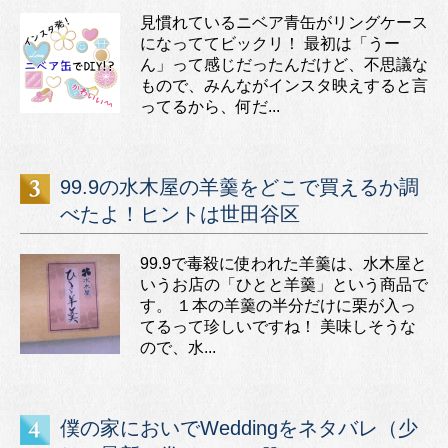
見慣れているニベア青缶がリングケース
になっててビックリ！ 最初は「うー
ん」って感じだったんだけど、不思議な
もので、みんながインスタ映えすると言
ってるから、何だ...
99.9の水木屋の羊羹をどこで買えるか調
べたよ！ヒントは世田谷区
99.9で毒殺に使われた羊羹は、水木屋と
いうお店の「ひとと羊羹」という商品で
す。 １本の羊羹の半分だけに栗が入っ
てるって珍しいですね！ 美味しそうな
ので、水...
僕の家においでWeddingをネタバレ（少