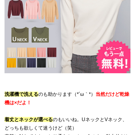
洗濯機で洗える
のも助かります（*´ω｀*）
当然だけど乾燥
機は×だよ！
着丈とネックが選べる
のもいいね。UネックとVネック、
どっちも欲しくて迷うけど（笑）