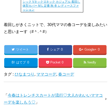
シック Vネック Uネック カジュアル 着回し
体型カバー M L 定番 秋 冬 レディースファ
ッション
着回しがきくニットで、30代ママの春コーデを楽しみたい
と思いまーす（#＾.＾#）
ツイート
シェア
0
Google+
0
B!
はてブ
0
Pocket
0
feedly
タグ :
ひなまつり
,
ママコーデ
,
春コーデ
「
今春はトレンチスカートが流行♡大人かわいいママコ
ーデを楽しもう♡
」