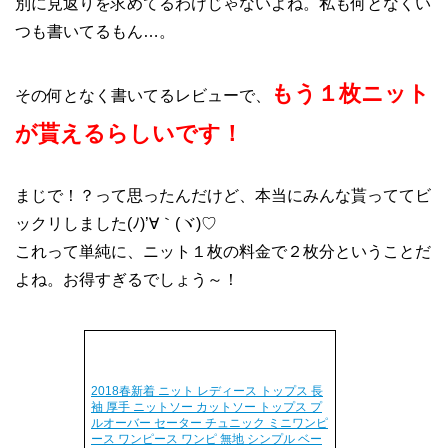
別に見返りを求めてるわけじゃないよね。私も何となくい
つも書いてるもん…。
もう１枚ニット
その何となく書いてるレビューで、
が貰えるらしいです！
まじで！？って思ったんだけど、本当にみんな貰っててビ
ックリしました(ﾉ)’∀｀(ヾ)♡
これって単純に、ニット１枚の料金で２枚分ということだ
よね。お得すぎるでしょう～！
2018春新着 ニット レディース トップス 長
袖 厚手 ニットソー カットソー トップス プ
ルオーバー セーター チュニック ミニワンピ
ース ワンピース ワンピ 無地 シンプル ベー