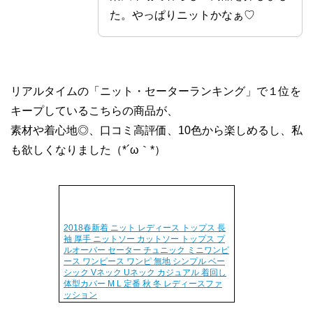
た。やっぱりニットかなぁ♡
リアルタイムの「ニット・セーターランキング」で１位を
キープしているこちらの商品が、
素材や着心地◎、口コミ高評価、10色から楽しめるし、私
も欲しくなりました（*´ω｀*）
2018春新着 ニット レディース トップス 長
袖 厚手 ニットソー カットソー トップス プ
ルオーバー セーター チュニック ミニワンピ
ース ワンピース ワンピ 無地 シンプル ベー
シック Vネック Uネック カジュアル 着回し
体型カバー M L 定番 秋 冬 レディースファ
ッション