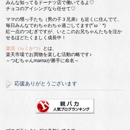
みんな知ってるドーナツ店で働いてるよ♡
チョコのアイシングなら任せて♡
ママの甥っ子たち（男の子３兄弟）も近くに住んでて、
毎日みんなでわちゃわちゃ過ごしてます(*´ω｀*)
紅一点のつむぎですが、いとこのお兄ちゃんたちを泣か
せるほどたくましく成長中！
楽活（らくかつ）
とは、
楽天市場でお買物を楽しむ活動の略です♪
～つむちゃんmamaが勝手に命名～
応援ありがとうございます