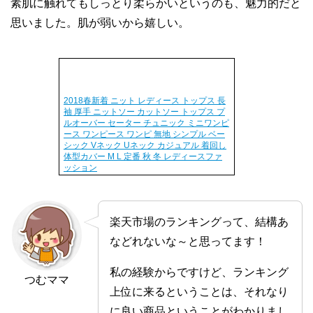
素肌に触れてもしっとり柔らかいというのも、魅力的だと
思いました。肌が弱いから嬉しい。
2018春新着 ニット レディース トップス 長
袖 厚手 ニットソー カットソー トップス プ
ルオーバー セーター チュニック ミニワンピ
ース ワンピース ワンピ 無地 シンプル ベー
シック Vネック Uネック カジュアル 着回し
体型カバー M L 定番 秋 冬 レディースファ
ッション
楽天市場のランキングって、結構あ
などれないな～と思ってます！
私の経験からですけど、ランキング
つむママ
上位に来るということは、それなり
に良い商品ということがわかりまし