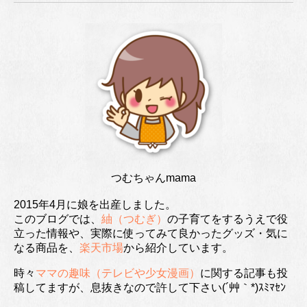
つむちゃんmama
2015年4月に娘を出産しました。
このブログでは、
紬（つむぎ）
の子育てをするうえで役
立った情報や、実際に使ってみて良かったグッズ・気に
なる商品を、
楽天市場
から紹介しています。
時々
ママの趣味（テレビや少女漫画）
に関する記事も投
稿してますが、息抜きなので許して下さい(´艸｀*)ｽﾐﾏｾﾝ