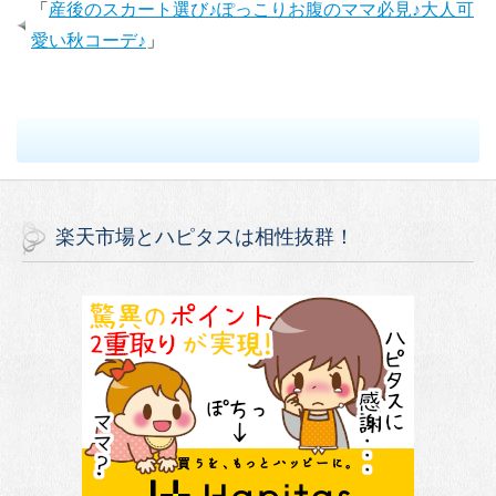
「
産後のスカート選び♪ぽっこりお腹のママ必見♪大人可
愛い秋コーデ♪
」
楽天市場とハピタスは相性抜群！