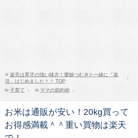
楽天は育児の強い味方！愛娘つむぎと一緒に「楽
活」はじめました＾＾
TOP
子育て
ママの節約術
お米は通販が安い！20kg買って
お得感満載＾＾重い買物は楽天
で！