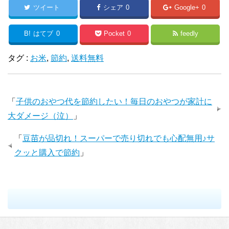
ツイート
シェア
0
Google+
0
B!
はてブ
0
Pocket
0
feedly
タグ :
お米
,
節約
,
送料無料
「
子供のおやつ代を節約したい！毎日のおやつが家計に
大ダメージ（泣）
」
「
豆苗が品切れ！スーパーで売り切れでも心配無用♪サ
クッと購入で節約
」