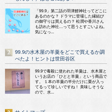
「99.9」第二話の羽津鯉神社ってどこに
あるのかな？ ドラマに登場した縁結び
の御守りは買えるの？ 松潤や香川さん
も訪れた神社…って思うとすごいよね。
気になっ...
99.9の水木屋の羊羹をどこで買えるか調
べたよ！ヒントは世田谷区
99.9で毒殺に使われた羊羹は、水木屋と
いうお店の「ひとと羊羹」という商品で
す。 １本の羊羹の半分だけに栗が入っ
てるって珍しいですね！ 美味しそうな
ので、水...