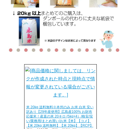
米 20kg 送料無料※本州のみ お米 白米 安い
訳あり【29年産使用】広島産100% お財布
応援米！産直の米 20キロ (5kg×4）/格安/安
い/業務用/まとめ買い/お米【米】【コメ】
【米 20kg 送料無料】【米 20kg】【RCP】