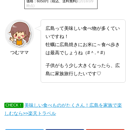
価格：6050円（税込、送料無料)
(2018/3/9
時点)
広島って美味しい食べ物が多くてい
いですね！
牡蠣に広島焼きにお米に～食べ歩き
つむママ
は最高でしょうね（#＾.＾#）
子供がもう少し大きくなったら、広
島に家族旅行したいです♡
美味しい食べものがたくさん！広島を家族で楽
CHECK！
しむなら>>楽天トラベル