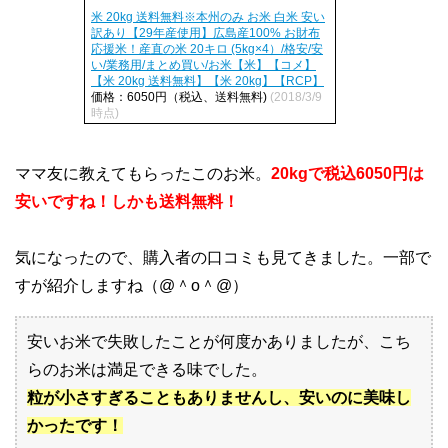
米 20kg 送料無料※本州のみ お米 白米 安い
訳あり【29年産使用】広島産100% お財布
応援米！産直の米 20キロ (5kg×4）/格安/安
い/業務用/まとめ買い/お米【米】【コメ】
【米 20kg 送料無料】【米 20kg】【RCP】
価格：6050円（税込、送料無料)
(2018/3/9
時点)
ママ友に教えてもらったこのお米。
20kgで税込6050円は
安いですね！しかも送料無料！
気になったので、購入者の口コミも見てきました。一部で
すが紹介しますね（@＾o＾@）
安いお米で失敗したことが何度かありましたが、こち
らのお米は満足できる味でした。
粒が小さすぎることもありませんし、安いのに美味し
かったです！