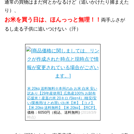
通常の買物はまだ何とかなるけど（追いかけたり捕まえた
り）、
お米を買う日は、ほんっっと無理！！
両手ふさが
るし走る子供に追いつけない（汗）
米 20kg 送料無料※本州のみ お米 白米 安い
訳あり【29年産使用】広島産100% お財布
応援米！産直の米 20キロ (5kg×4）/格安/安
い/業務用/まとめ買い/お米【米】【コメ】
【米 20kg 送料無料】【米 20kg】【RCP】
価格：6050円（税込、送料無料)
(2018/3/9
時点)