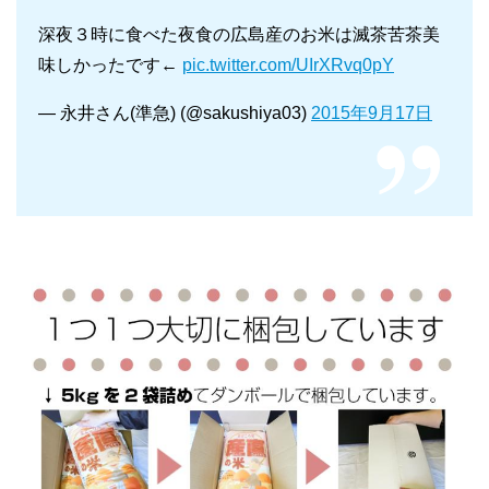
深夜３時に食べた夜食の広島産のお米は滅茶苦茶美
味しかったです←
pic.twitter.com/UIrXRvq0pY
— 永井さん(準急) (@sakushiya03)
2015年9月17日