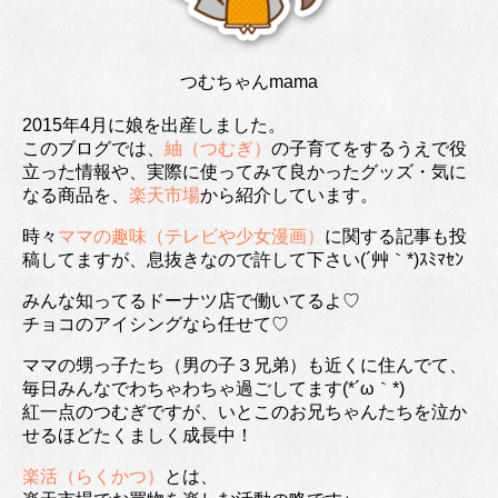
つむちゃんmama
2015年4月に娘を出産しました。
このブログでは、
紬（つむぎ）
の子育てをするうえで役
立った情報や、実際に使ってみて良かったグッズ・気に
なる商品を、
楽天市場
から紹介しています。
時々
ママの趣味（テレビや少女漫画）
に関する記事も投
稿してますが、息抜きなので許して下さい(´艸｀*)ｽﾐﾏｾﾝ
みんな知ってるドーナツ店で働いてるよ♡
チョコのアイシングなら任せて♡
ママの甥っ子たち（男の子３兄弟）も近くに住んでて、
毎日みんなでわちゃわちゃ過ごしてます(*´ω｀*)
紅一点のつむぎですが、いとこのお兄ちゃんたちを泣か
せるほどたくましく成長中！
楽活（らくかつ）
とは、