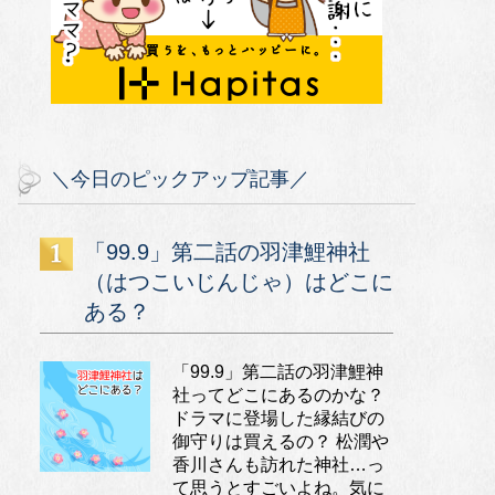
＼今日のピックアップ記事／
「99.9」第二話の羽津鯉神社
（はつこいじんじゃ）はどこに
ある？
「99.9」第二話の羽津鯉神
社ってどこにあるのかな？
ドラマに登場した縁結びの
御守りは買えるの？ 松潤や
香川さんも訪れた神社…っ
て思うとすごいよね。気に