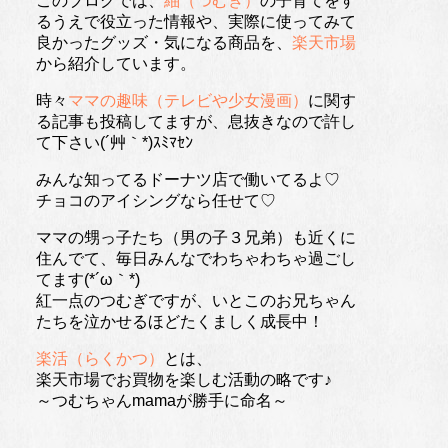
このブログでは、
紬（つむぎ）
の子育てをす
るうえで役立った情報や、実際に使ってみて
良かったグッズ・気になる商品を、
楽天市場
から紹介しています。
時々
ママの趣味（テレビや少女漫画）
に関す
る記事も投稿してますが、息抜きなので許し
て下さい(´艸｀*)ｽﾐﾏｾﾝ
みんな知ってるドーナツ店で働いてるよ♡
チョコのアイシングなら任せて♡
ママの甥っ子たち（男の子３兄弟）も近くに
住んでて、毎日みんなでわちゃわちゃ過ごし
てます(*´ω｀*)
紅一点のつむぎですが、いとこのお兄ちゃん
たちを泣かせるほどたくましく成長中！
楽活（らくかつ）
とは、
楽天市場でお買物を楽しむ活動の略です♪
～つむちゃんmamaが勝手に命名～