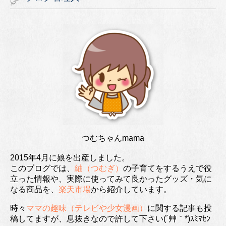
つむちゃんmama
2015年4月に娘を出産しました。
このブログでは、
紬（つむぎ）
の子育てをするうえで役
立った情報や、実際に使ってみて良かったグッズ・気に
なる商品を、
楽天市場
から紹介しています。
時々
ママの趣味（テレビや少女漫画）
に関する記事も投
稿してますが、息抜きなので許して下さい(´艸｀*)ｽﾐﾏｾﾝ