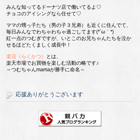
みんな知ってるドーナツ店で働いてるよ♡
チョコのアイシングなら任せて♡
ママの甥っ子たち（男の子３兄弟）も近くに住んでて、
毎日みんなでわちゃわちゃ過ごしてます(*´ω｀*)
紅一点のつむぎですが、いとこのお兄ちゃんたちを泣か
せるほどたくましく成長中！
楽活（らくかつ）
とは、
楽天市場でお買物を楽しむ活動の略です♪
～つむちゃんmamaが勝手に命名～
応援ありがとうございます