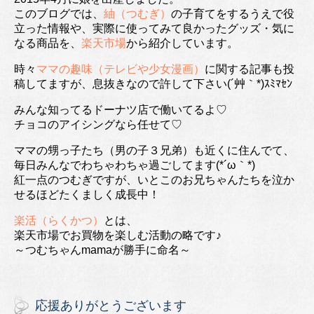
このブログでは、
紬（つむぎ）
の子育てをするうえで役
立った情報や、実際に使ってみて良かったグッズ・気に
なる商品を、
楽天市場
から紹介しています。
時々
ママの趣味（テレビや少女漫画）
に関する記事も投
稿してますが、息抜きなので許して下さい(´艸｀*)ｽﾐﾏｾﾝ
みんな知ってるドーナツ店で働いてるよ♡
チョコのアイシングなら任せて♡
ママの甥っ子たち（男の子３兄弟）も近くに住んでて、
毎日みんなでわちゃわちゃ過ごしてます(*´ω｀*)
紅一点のつむぎですが、いとこのお兄ちゃんたちを泣か
せるほどたくましく成長中！
楽活（らくかつ）
とは、
楽天市場でお買物を楽しむ活動の略です♪
～つむちゃんmamaが勝手に命名～
応援ありがとうございます