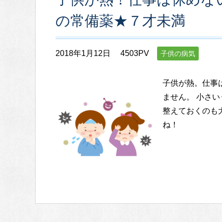
の常備薬★７才未満
2018年1月12日
4503PV
子供の病気
子供が熱。仕事
ません。 小さ
整えておくのも
ね！