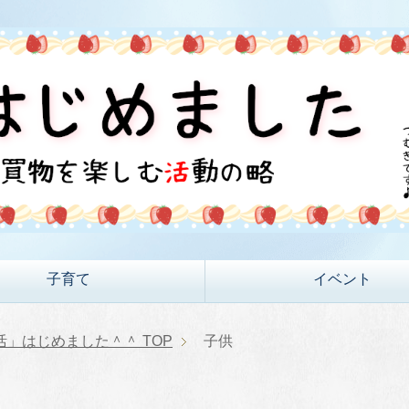
子育て
イベント
活」はじめました＾＾
TOP
子供