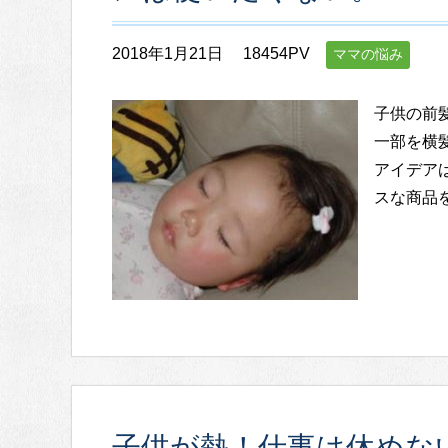
2018年1月21日
18454PV
ママの悩み
子供の前
一部を横
アイデア
スな商品
子供が熱！仕事は休めな