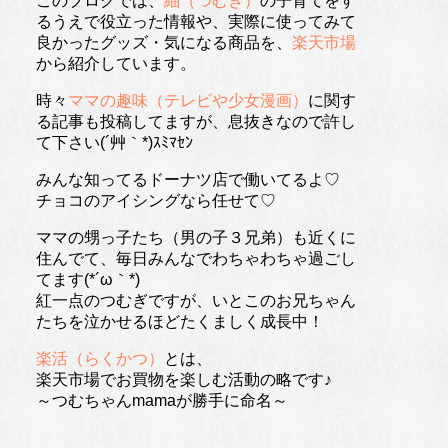
このブログでは、
紬（つむぎ）
の子育てをす
るうえで役立った情報や、実際に使ってみて
良かったグッズ・気になる商品を、
楽天市場
から紹介しています。
時々
ママの趣味（テレビや少女漫画）
に関す
る記事も投稿してますが、息抜きなので許し
て下さい(´艸｀*)ｽﾐﾏｾﾝ
みんな知ってるドーナツ店で働いてるよ♡
チョコのアイシングなら任せて♡
ママの甥っ子たち（男の子３兄弟）も近くに
住んでて、毎日みんなでわちゃわちゃ過ごし
てます(*´ω｀*)
紅一点のつむぎですが、いとこのお兄ちゃん
たちを泣かせるほどたくましく成長中！
楽活（らくかつ）
とは、
楽天市場でお買物を楽しむ活動の略です♪
～つむちゃんmamaが勝手に命名～