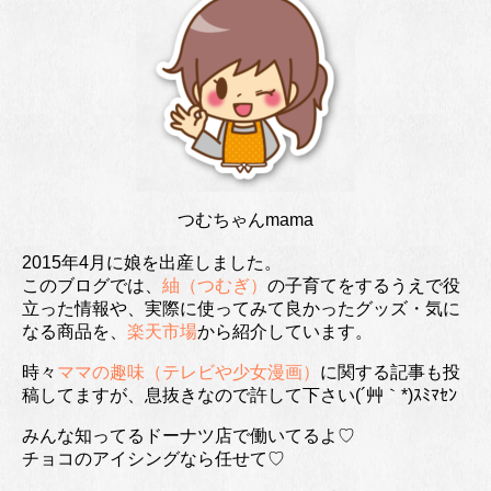
つむちゃんmama
2015年4月に娘を出産しました。
このブログでは、
紬（つむぎ）
の子育てをするうえで役
立った情報や、実際に使ってみて良かったグッズ・気に
なる商品を、
楽天市場
から紹介しています。
時々
ママの趣味（テレビや少女漫画）
に関する記事も投
稿してますが、息抜きなので許して下さい(´艸｀*)ｽﾐﾏｾﾝ
みんな知ってるドーナツ店で働いてるよ♡
チョコのアイシングなら任せて♡