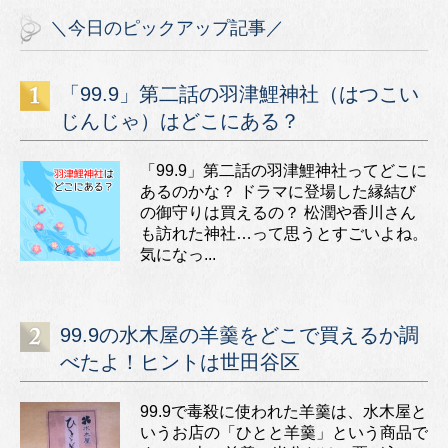
＼今日のピックアップ記事／
「99.9」第二話の羽津鯉神社（はつこい
じんじゃ）はどこにある？
「99.9」第二話の羽津鯉神社ってどこに
あるのかな？ ドラマに登場した縁結び
の御守りは買えるの？ 松潤や香川さん
も訪れた神社…って思うとすごいよね。
気になっ...
99.9の水木屋の羊羹をどこで買えるか調
べたよ！ヒントは世田谷区
99.9で毒殺に使われた羊羹は、水木屋と
いうお店の「ひとと羊羹」という商品で