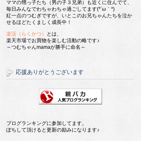
ママの甥っ子たち（男の子３兄弟）も近くに住んでて、
毎日みんなでわちゃわちゃ過ごしてます(*´ω｀*)
紅一点のつむぎですが、いとこのお兄ちゃんたちを泣か
せるほどたくましく成長中！
楽活（らくかつ）
とは、
楽天市場でお買物を楽しむ活動の略です♪
～つむちゃんmamaが勝手に命名～
応援ありがとうございます
ブログランキングに参加してます。
ぽちして頂けると更新の励みになります♪