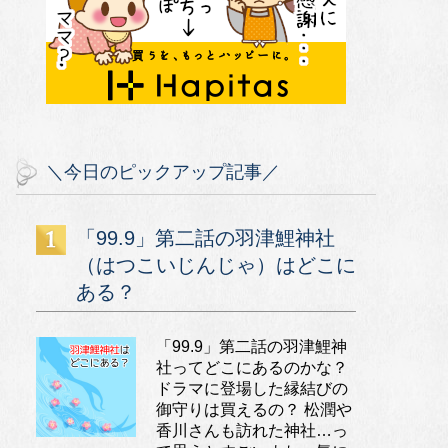
＼今日のピックアップ記事／
「99.9」第二話の羽津鯉神社
（はつこいじんじゃ）はどこに
ある？
「99.9」第二話の羽津鯉神
社ってどこにあるのかな？
ドラマに登場した縁結びの
御守りは買えるの？ 松潤や
香川さんも訪れた神社…っ