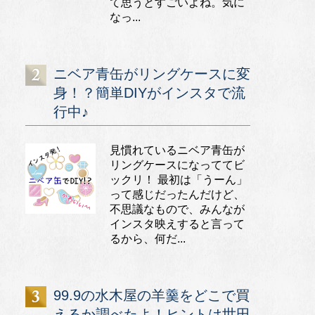
て思うとすごいよね。気に
なっ...
ニベア青缶がリングケースに変
身！？簡単DIYがインスタで流
行中♪
見慣れているニベア青缶が
リングケースになっててビ
ックリ！ 最初は「うーん」
って感じだったんだけど、
不思議なもので、みんなが
インスタ映えすると言って
るから、何だ...
99.9の水木屋の羊羹をどこで買
えるか調べたよ！ヒントは世田