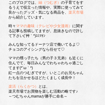
このブログでは、
紬（つむぎ）
の子育てをす
るうえで役立った情報や、実際に使ってみて
良かったグッズ・気になる商品を、
楽天市場
から紹介しています。
時々
ママの趣味（テレビや少女漫画）
に関す
る記事も投稿してますが、息抜きなので許し
て下さい(´艸｀*)ｽﾐﾏｾﾝ
みんな知ってるドーナツ店で働いてるよ♡
チョコのアイシングなら任せて♡
ママの甥っ子たち（男の子３兄弟）も近くに
住んでて、毎日みんなでわちゃわちゃ過ごし
てます(*´ω｀*)
紅一点のつむぎですが、いとこのお兄ちゃん
たちを泣かせるほどたくましく成長中！
楽活（らくかつ）
とは、
楽天市場でお買物を楽しむ活動の略です♪
～つむちゃんmamaが勝手に命名～