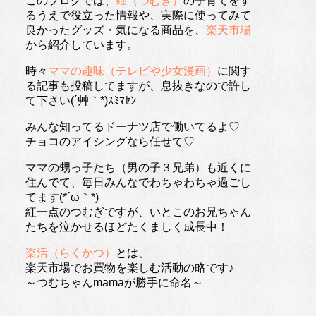
このブログでは、
紬（つむぎ）
の子育てをす
るうえで役立った情報や、実際に使ってみて
良かったグッズ・気になる商品を、
楽天市場
から紹介しています。
時々
ママの趣味（テレビや少女漫画）
に関す
る記事も投稿してますが、息抜きなので許し
て下さい(´艸｀*)ｽﾐﾏｾﾝ
みんな知ってるドーナツ店で働いてるよ♡
チョコのアイシングなら任せて♡
ママの甥っ子たち（男の子３兄弟）も近くに
住んでて、毎日みんなでわちゃわちゃ過ごし
てます(*´ω｀*)
紅一点のつむぎですが、いとこのお兄ちゃん
たちを泣かせるほどたくましく成長中！
楽活（らくかつ）
とは、
楽天市場でお買物を楽しむ活動の略です♪
～つむちゃんmamaが勝手に命名～