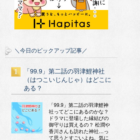
＼今日のピックアップ記事／
「99.9」第二話の羽津鯉神社
（はつこいじんじゃ）はどこに
ある？
「99.9」第二話の羽津鯉神
社ってどこにあるのかな？
ドラマに登場した縁結びの
御守りは買えるの？ 松潤や
香川さんも訪れた神社…っ
て思うとすごいよね。気に