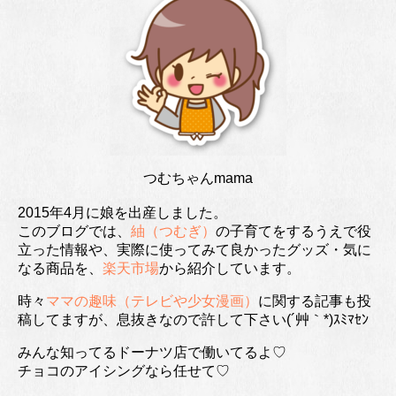
つむちゃんmama
2015年4月に娘を出産しました。
このブログでは、
紬（つむぎ）
の子育てをするうえで役
立った情報や、実際に使ってみて良かったグッズ・気に
なる商品を、
楽天市場
から紹介しています。
時々
ママの趣味（テレビや少女漫画）
に関する記事も投
稿してますが、息抜きなので許して下さい(´艸｀*)ｽﾐﾏｾﾝ
みんな知ってるドーナツ店で働いてるよ♡
チョコのアイシングなら任せて♡