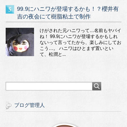
99.9にハニワが登場するかも！？櫻井有
吉の夜会にて樹脂粘土で制作
けがされた元ハニワって…名前もヤバイ
ね！ 99.9にハニワが登場するかもしれ
ないって言ってたから、楽しみにしてお
こう…。 ハニワはひとまず置いとい
て、松潤と...
ブログ管理人