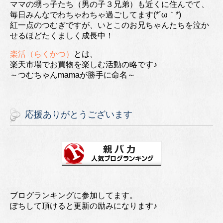
ママの甥っ子たち（男の子３兄弟）も近くに住んでて、
毎日みんなでわちゃわちゃ過ごしてます(*´ω｀*)
紅一点のつむぎですが、いとこのお兄ちゃんたちを泣か
せるほどたくましく成長中！
楽活（らくかつ）
とは、
楽天市場でお買物を楽しむ活動の略です♪
～つむちゃんmamaが勝手に命名～
応援ありがとうございます
ブログランキングに参加してます。
ぽちして頂けると更新の励みになります♪