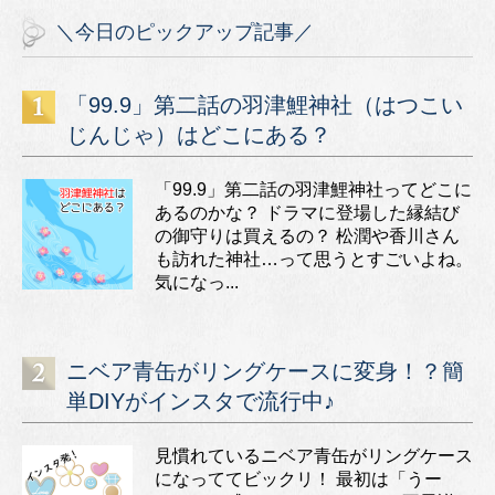
＼今日のピックアップ記事／
「99.9」第二話の羽津鯉神社（はつこい
じんじゃ）はどこにある？
「99.9」第二話の羽津鯉神社ってどこに
あるのかな？ ドラマに登場した縁結び
の御守りは買えるの？ 松潤や香川さん
も訪れた神社…って思うとすごいよね。
気になっ...
ニベア青缶がリングケースに変身！？簡
単DIYがインスタで流行中♪
見慣れているニベア青缶がリングケース
になっててビックリ！ 最初は「うー