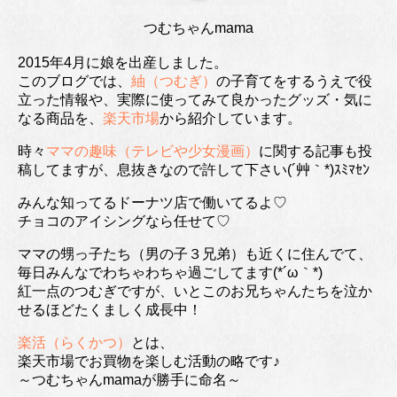
つむちゃんmama
2015年4月に娘を出産しました。
このブログでは、
紬（つむぎ）
の子育てをするうえで役
立った情報や、実際に使ってみて良かったグッズ・気に
なる商品を、
楽天市場
から紹介しています。
時々
ママの趣味（テレビや少女漫画）
に関する記事も投
稿してますが、息抜きなので許して下さい(´艸｀*)ｽﾐﾏｾﾝ
みんな知ってるドーナツ店で働いてるよ♡
チョコのアイシングなら任せて♡
ママの甥っ子たち（男の子３兄弟）も近くに住んでて、
毎日みんなでわちゃわちゃ過ごしてます(*´ω｀*)
紅一点のつむぎですが、いとこのお兄ちゃんたちを泣か
せるほどたくましく成長中！
楽活（らくかつ）
とは、
楽天市場でお買物を楽しむ活動の略です♪
～つむちゃんmamaが勝手に命名～