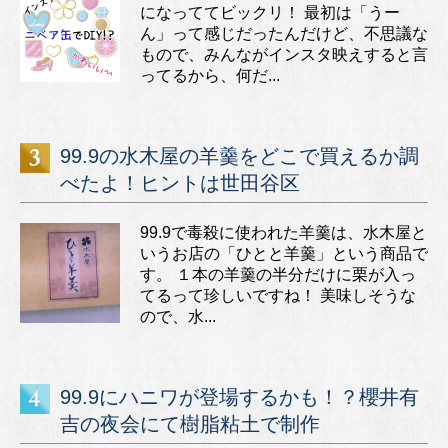
になっててビックリ！ 最初は「うー
ん」って感じだったんだけど、不思議な
もので、みんながインスタ映えすると言
ってるから、何だ...
99.9の水木屋の羊羹をどこで買えるか調
べたよ！ヒントは世田谷区
99.9で毒殺に使われた羊羹は、水木屋と
いうお店の「ひとと羊羹」という商品で
す。 １本の羊羹の半分だけに栗が入っ
てるって珍しいですね！ 美味しそうな
ので、水...
99.9にハニワが登場するかも！？櫻井有
吉の夜会にて樹脂粘土で制作