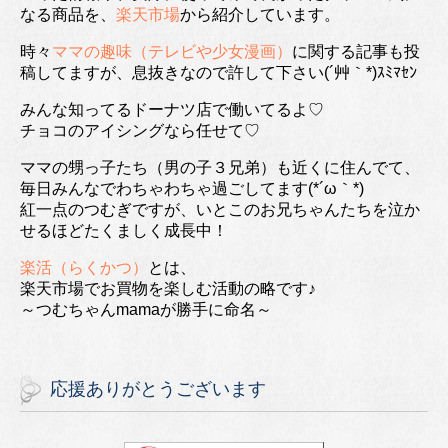
なる商品を、
楽天市場
から紹介しています。
時々
ママの趣味（テレビや少女漫画）
に関する記事も投
稿してますが、息抜きなので許して下さい(´艸｀*)ｽﾐﾏｾﾝ
みんな知ってるドーナツ店で働いてるよ♡
チョコのアイシングなら任せて♡
ママの甥っ子たち（男の子３兄弟）も近くに住んでて、
毎日みんなでわちゃわちゃ過ごしてます(*´ω｀*)
紅一点のつむぎですが、いとこのお兄ちゃんたちを泣か
せるほどたくましく成長中！
楽活（らくかつ）
とは、
楽天市場でお買物を楽しむ活動の略です♪
～つむちゃんmamaが勝手に命名～
応援ありがとうございます