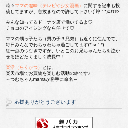
時々
ママの趣味（テレビや少女漫画）
に関する記事も投
稿してますが、息抜きなので許して下さい(´艸｀*)ｽﾐﾏｾﾝ
みんな知ってるドーナツ店で働いてるよ♡
チョコのアイシングなら任せて♡
ママの甥っ子たち（男の子３兄弟）も近くに住んでて、
毎日みんなでわちゃわちゃ過ごしてます(*´ω｀*)
紅一点のつむぎですが、いとこのお兄ちゃんたちを泣か
せるほどたくましく成長中！
楽活（らくかつ）
とは、
楽天市場でお買物を楽しむ活動の略です♪
～つむちゃんmamaが勝手に命名～
応援ありがとうございます