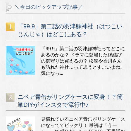
＼今日のピックアップ記事／
「99.9」第二話の羽津鯉神社（はつこい
じんじゃ）はどこにある？
「99.9」第二話の羽津鯉神社ってどこに
あるのかな？ ドラマに登場した縁結び
の御守りは買えるの？ 松潤や香川さん
も訪れた神社…って思うとすごいよね。
気になっ...
ニベア青缶がリングケースに変身！？簡
単DIYがインスタで流行中♪
見慣れているニベア青缶がリングケース
になっててビックリ！ 最初は「うー