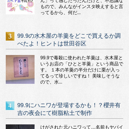
ん」って感じだったんだけど、不思議な
もので、みんながインスタ映えすると言
ってるから、何だ...
99.9の水木屋の羊羹をどこで買えるか調
べたよ！ヒントは世田谷区
99.9で毒殺に使われた羊羹は、水木屋と
いうお店の「ひとと羊羹」という商品で
す。 １本の羊羹の半分だけに栗が入っ
てるって珍しいですね！ 美味しそうな
ので、水...
99.9にハニワが登場するかも！？櫻井有
吉の夜会にて樹脂粘土で制作
けがされた元ハニワって…名前もヤバイ