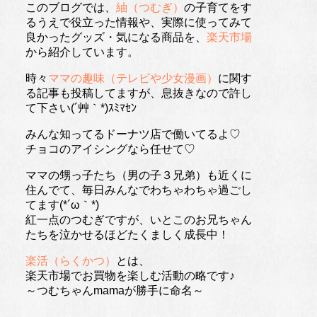
このブログでは、
紬（つむぎ）
の子育てをす
るうえで役立った情報や、実際に使ってみて
良かったグッズ・気になる商品を、
楽天市場
から紹介しています。
時々
ママの趣味（テレビや少女漫画）
に関す
る記事も投稿してますが、息抜きなので許し
て下さい(´艸｀*)ｽﾐﾏｾﾝ
みんな知ってるドーナツ店で働いてるよ♡
チョコのアイシングなら任せて♡
ママの甥っ子たち（男の子３兄弟）も近くに
住んでて、毎日みんなでわちゃわちゃ過ごし
てます(*´ω｀*)
紅一点のつむぎですが、いとこのお兄ちゃん
たちを泣かせるほどたくましく成長中！
楽活（らくかつ）
とは、
楽天市場でお買物を楽しむ活動の略です♪
～つむちゃんmamaが勝手に命名～