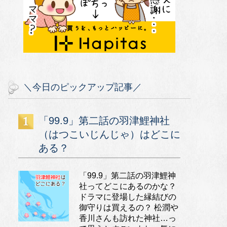
＼今日のピックアップ記事／
「99.9」第二話の羽津鯉神社
（はつこいじんじゃ）はどこに
ある？
「99.9」第二話の羽津鯉神
社ってどこにあるのかな？
ドラマに登場した縁結びの
御守りは買えるの？ 松潤や
香川さんも訪れた神社…っ