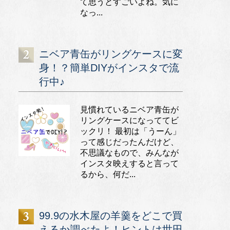
て思うとすごいよね。気に
なっ...
ニベア青缶がリングケースに変
身！？簡単DIYがインスタで流
行中♪
見慣れているニベア青缶が
リングケースになっててビ
ックリ！ 最初は「うーん」
って感じだったんだけど、
不思議なもので、みんなが
インスタ映えすると言って
るから、何だ...
99.9の水木屋の羊羹をどこで買
えるか調べたよ！ヒントは世田