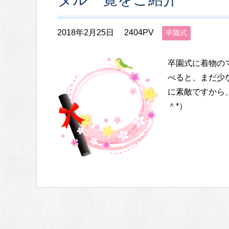
2018年2月25日
2404PV
卒園式
卒園式に着物の
べると、まだ少
に素敵ですから
＾*）