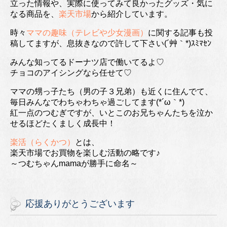
立った情報や、実際に使ってみて良かったグッズ・気に
なる商品を、
楽天市場
から紹介しています。
時々
ママの趣味（テレビや少女漫画）
に関する記事も投
稿してますが、息抜きなので許して下さい(´艸｀*)ｽﾐﾏｾﾝ
みんな知ってるドーナツ店で働いてるよ♡
チョコのアイシングなら任せて♡
ママの甥っ子たち（男の子３兄弟）も近くに住んでて、
毎日みんなでわちゃわちゃ過ごしてます(*´ω｀*)
紅一点のつむぎですが、いとこのお兄ちゃんたちを泣か
せるほどたくましく成長中！
楽活（らくかつ）
とは、
楽天市場でお買物を楽しむ活動の略です♪
～つむちゃんmamaが勝手に命名～
応援ありがとうございます