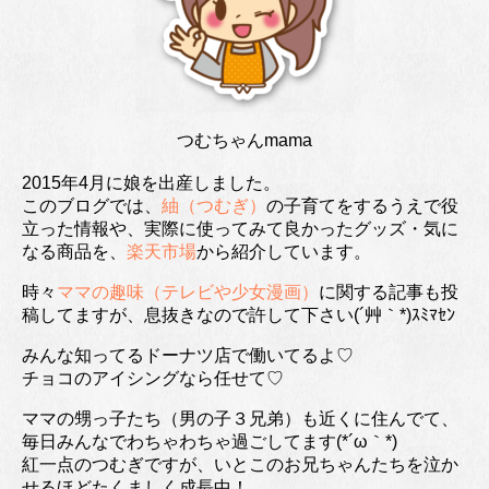
つむちゃんmama
2015年4月に娘を出産しました。
このブログでは、
紬（つむぎ）
の子育てをするうえで役
立った情報や、実際に使ってみて良かったグッズ・気に
なる商品を、
楽天市場
から紹介しています。
時々
ママの趣味（テレビや少女漫画）
に関する記事も投
稿してますが、息抜きなので許して下さい(´艸｀*)ｽﾐﾏｾﾝ
みんな知ってるドーナツ店で働いてるよ♡
チョコのアイシングなら任せて♡
ママの甥っ子たち（男の子３兄弟）も近くに住んでて、
毎日みんなでわちゃわちゃ過ごしてます(*´ω｀*)
紅一点のつむぎですが、いとこのお兄ちゃんたちを泣か
せるほどたくましく成長中！