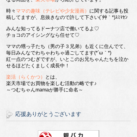
時々
ママの趣味（テレビや少女漫画）
に関する記事も投
稿してますが、息抜きなので許して下さい(´艸｀*)ｽﾐﾏｾﾝ
みんな知ってるドーナツ店で働いてるよ♡
チョコのアイシングなら任せて♡
ママの甥っ子たち（男の子３兄弟）も近くに住んでて、
毎日みんなでわちゃわちゃ過ごしてます(*´ω｀*)
紅一点のつむぎですが、いとこのお兄ちゃんたちを泣か
せるほどたくましく成長中！
楽活（らくかつ）
とは、
楽天市場でお買物を楽しむ活動の略です♪
～つむちゃんmamaが勝手に命名～
応援ありがとうございます