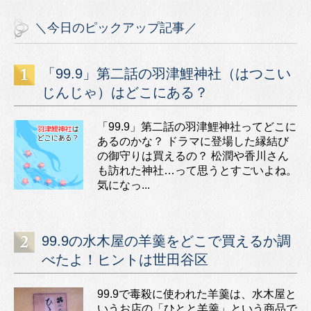
＼今日のピックアップ記事／
「99.9」第二話の羽津鯉神社（はつこい
じんじゃ）はどこにある？
「99.9」第二話の羽津鯉神社ってどこに
あるのかな？ ドラマに登場した縁結び
の御守りは買えるの？ 松潤や香川さん
も訪れた神社…って思うとすごいよね。
気になっ...
99.9の水木屋の羊羹をどこで買えるか調
べたよ！ヒントは世田谷区
99.9で毒殺に使われた羊羹は、水木屋と
いうお店の「ひとと羊羹」という商品で