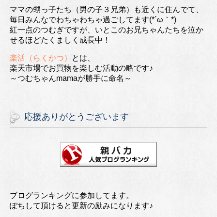
ママの甥っ子たち（男の子３兄弟）も近くに住んでて、
毎日みんなでわちゃわちゃ過ごしてます(*´ω｀*)
紅一点のつむぎですが、いとこのお兄ちゃんたちを泣か
せるほどたくましく成長中！
楽活（らくかつ）
とは、
楽天市場でお買物を楽しむ活動の略です♪
～つむちゃんmamaが勝手に命名～
応援ありがとうございます
ブログランキングに参加してます。
ぽちして頂けると更新の励みになります♪