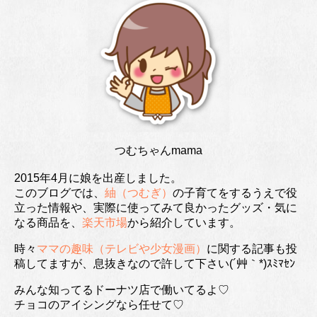
つむちゃんmama
2015年4月に娘を出産しました。
このブログでは、
紬（つむぎ）
の子育てをするうえで役
立った情報や、実際に使ってみて良かったグッズ・気に
なる商品を、
楽天市場
から紹介しています。
時々
ママの趣味（テレビや少女漫画）
に関する記事も投
稿してますが、息抜きなので許して下さい(´艸｀*)ｽﾐﾏｾﾝ
みんな知ってるドーナツ店で働いてるよ♡
チョコのアイシングなら任せて♡